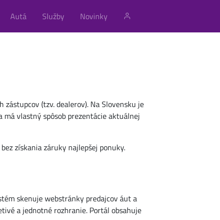
Autá
Služby
Novinky
 zástupcov (tzv. dealerov). Na Slovensku je
a má vlastný spôsob prezentácie aktuálnej
 bez získania záruky najlepšej ponuky.
ystém skenuje webstránky predajcov áut a
tivé a jednotné rozhranie. Portál obsahuje