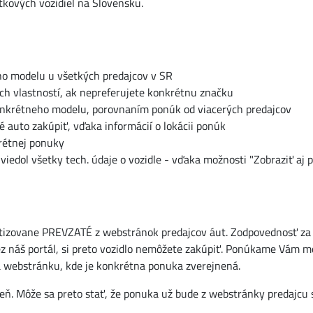
tkových vozidiel na Slovensku.
ho modelu u všetkých predajcov v SR
ých vlastností, ak nepreferujete konkrétnu značku
 konkrétneho modelu, porovnaním ponúk od viacerých predajcov
é auto zakúpiť, vďaka informácií o lokácii ponúk
rétnej ponuky
viedol všetky tech. údaje o vozidle - vďaka možnosti "Zobraziť aj 
tizovane PREVZATÉ z webstránok predajcov áut. Zodpovednosť za i
 náš portál, si preto vozidlo nemôžete zakúpiť. Ponúkame Vám m
a webstránku, kde je konkrétna ponuka zverejnená.
eň. Môže sa preto stať, že ponuka už bude z webstránky predajcu 