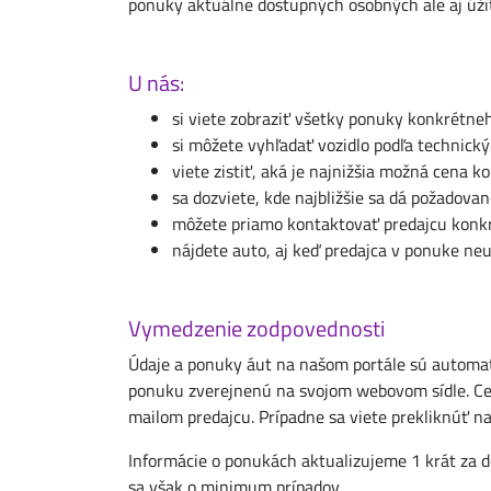
ponuky aktuálne dostupných osobných ale aj úži
U nás:
si viete zobraziť všetky ponuky konkrétne
si môžete vyhľadať vozidlo podľa technick
viete zistiť, aká je najnižšia možná cena
sa dozviete, kde najbližšie sa dá požadovan
môžete priamo kontaktovať predajcu konk
nájdete auto, aj keď predajca v ponuke neu
Vymedzenie zodpovednosti
Údaje a ponuky áut na našom portále sú automa
ponuku zverejnenú na svojom webovom sídle. Cez
mailom predajcu. Prípadne sa viete prekliknúť n
Informácie o ponukách aktualizujeme 1 krát za d
sa však o minimum prípadov.