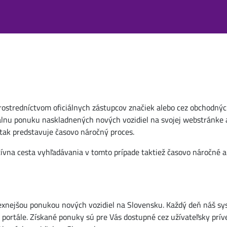
rostredníctvom oficiálnych zástupcov značiek alebo cez obchodných
álnu ponuku naskladnených nových vozidiel na svojej webstránke 
tak predstavuje časovo náročný proces.
tívna cesta vyhľadávania v tomto prípade taktiež časovo náročné a
plexnejšou ponukou nových vozidiel na Slovensku. Každý deň náš s
ortále. Získané ponuky sú pre Vás dostupné cez užívateľsky príve