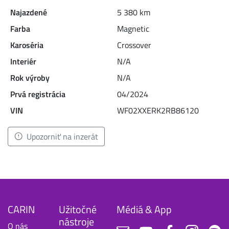
Najazdené
5 380 km
Farba
Magnetic
Karoséria
Crossover
Interiér
N/A
Rok výroby
N/A
Prvá registrácia
04/2024
VIN
WF02XXERK2RB86120
Upozorniť na inzerát
CARIN
Užitočné
Médiá & App
nástroje
O nás