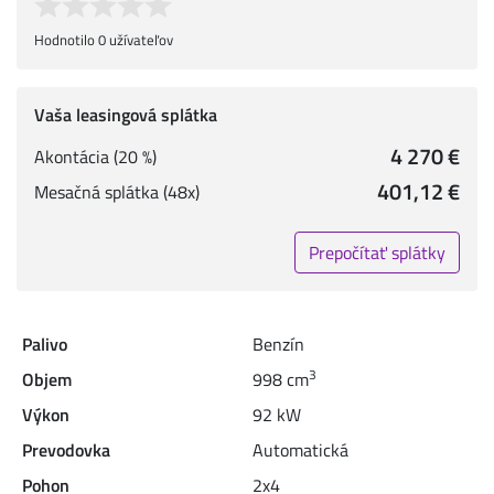
Hodnotilo 0 užívateľov
Vaša leasingová splátka
4 270 €
Akontácia (20 %)
401,12 €
Mesačná splátka (48x)
Prepočítať splátky
Palivo
Benzín
3
Objem
998 cm
Výkon
92 kW
Prevodovka
Automatická
Pohon
2x4