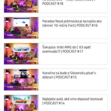
PODCAST #18
Paradox! Nová prémiovka je lacnejšia ako
takmer 10-ročný Ford | PODCAST #16
Šokujúce: Vráti AMG do C 63 opäť
osemvalec?! | PODCAST #17
Konečne sa bude o Slovensku písať v
dobrom | PODCAST #15
Najlepšie autá, aké sme doposiaľ testovali
| PODCAST #14