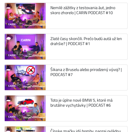
Nemilé zážitky z testovania áut, jedno
skoro zhorelo | CARIN PODCAST #10
Zlaté časy skončili. Prečo budú autá už len
drahšie? | PODCAST #1
Šikana z Bruselu alebo prirodzený vývoj? |
PODCAST #7
Toto je úplne nové BMW 5, ktoré má
brutálne vychytávky | PODCAST #6
Čínske značky idú bomby, naozaj ovládnu