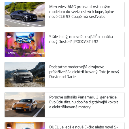
Mercedes-AMG prekvapil vstupným
modelom do sveta ostrých kupé, úplne
nové CLE 53 Coupé má šesťvalec
Stále lacný, no oveľa krajší! Čo ponúka
nový Duster? | PODCAST #32
Podstatne modernejší, dizajnovo
príťažlivejší a elektrifikovaný. Toto je nový
Duster od Dacie
Porsche odhalilo Panameru 3. generácie.
Evolúciu dizajnu dopĺňa digitálnejší kokpit
a elektrifikované motory
DUEL: Je lepšie nové E-čko alebo nová 5-