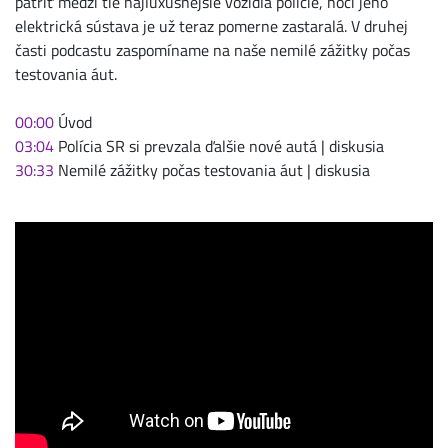
patriť medzi tie najluxusnejšie vozidla polície, hoci jeho
elektrická sústava je už teraz pomerne zastaralá. V druhej
časti podcastu zaspomíname na naše nemilé zážitky počas
testovania áut.
00:00
Úvod
03:04
Polícia SR si prevzala ďalšie nové autá | diskusia
30:33
Nemilé zážitky počas testovania áut | diskusia