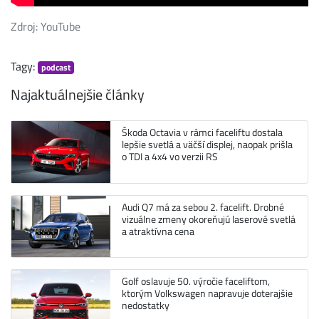
Zdroj: YouTube
Tagy:
podcast
Najaktuálnejšie články
Škoda Octavia v rámci faceliftu dostala
lepšie svetlá a väčší displej, naopak prišla
o TDI a 4x4 vo verzii RS
Audi Q7 má za sebou 2. facelift. Drobné
vizuálne zmeny okoreňujú laserové svetlá
a atraktívna cena
Golf oslavuje 50. výročie faceliftom,
ktorým Volkswagen napravuje doterajšie
nedostatky