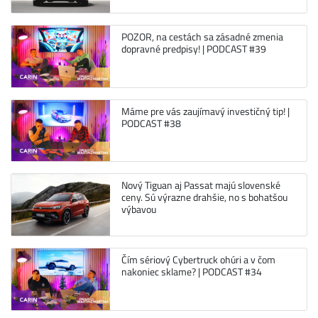
POZOR, na cestách sa zásadné zmenia
dopravné predpisy! | PODCAST #39
Máme pre vás zaujímavý investičný tip! |
PODCAST #38
Nový Tiguan aj Passat majú slovenské
ceny. Sú výrazne drahšie, no s bohatšou
výbavou
Čím sériový Cybertruck ohúri a v čom
nakoniec sklame? | PODCAST #34