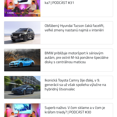
ka? | PODCAST #31
Obľúbený Hyundai Tucson čaká facelift,
veľké zmeny nastanú najmä v interiéri
BMW približuje motoršport k sériovým
autám, pre ostré M-ká ponúkne špeciálne
disky s centrálnou maticou
Ikonická Toyota Camry žije ďalej, v 9.
generácii sa už však spolieha výlučne na
hybridný štvorvalec
Superb naživo. V čom sklame a v čom je
kráľom triedy? | PODCAST #30