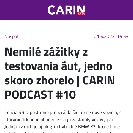
Naspäť
21.6.2023, 15:53
Nemilé zážitky z
testovania áut, jedno
skoro zhorelo | CARIN
PODCAST #10
Polícia SR si postupne preberá ďalšie úplne nové vozidlá, s
ktorými dôkladne obnovuje svoju zastaralý vozový park.
Jedným z nich je aj plug-in hybridné BMW X3, ktoré bude