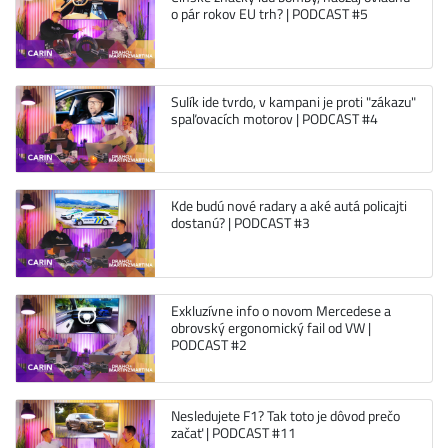
o pár rokov EU trh? | PODCAST #5
Sulík ide tvrdo, v kampani je proti "zákazu"
spaľovacích motorov | PODCAST #4
Kde budú nové radary a aké autá policajti
dostanú? | PODCAST #3
Exkluzívne info o novom Mercedese a
obrovský ergonomický fail od VW |
PODCAST #2
Nesledujete F1? Tak toto je dôvod prečo
začať | PODCAST #11