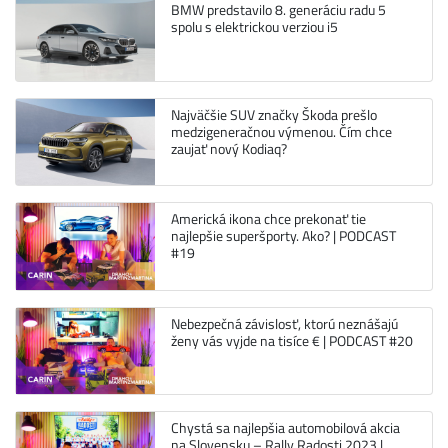
BMW predstavilo 8. generáciu radu 5
spolu s elektrickou verziou i5
Najväčšie SUV značky Škoda prešlo
medzigeneračnou výmenou. Čím chce
zaujať nový Kodiaq?
Americká ikona chce prekonať tie
najlepšie superšporty. Ako? | PODCAST
#19
Nebezpečná závislosť, ktorú neznášajú
ženy vás vyjde na tisíce € | PODCAST #20
Chystá sa najlepšia automobilová akcia
na Slovensku – Rally Radosti 2023 |