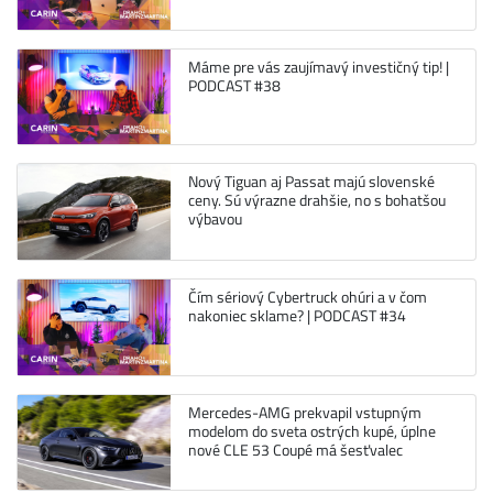
Máme pre vás zaujímavý investičný tip! |
PODCAST #38
Nový Tiguan aj Passat majú slovenské
ceny. Sú výrazne drahšie, no s bohatšou
výbavou
Čím sériový Cybertruck ohúri a v čom
nakoniec sklame? | PODCAST #34
Mercedes-AMG prekvapil vstupným
modelom do sveta ostrých kupé, úplne
nové CLE 53 Coupé má šesťvalec