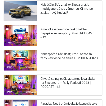
Najväčšie SUV značky Škoda prešlo
medzigeneračnou výmenou. Čím chce
zaujať nový Kodiaq?
Americká ikona chce prekonať tie
najlepšie superšporty. Ako? | PODCAST
#19
Nebezpečná závislosť, ktorú neznášajú
ženy vás vyjde na tisíce € | PODCAST #20
Chystá sa najlepšia automobilová akcia
na Slovensku – Rally Radosti 2023 |
PODCAST #18
Paradox! Nová prémiovka je lacnejšia ako