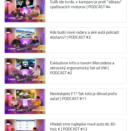
Sulík ide tvrdo, v kampani je proti "zákazu"
spaľovacích motorov | PODCAST #4
Kde budú nové radary a aké autá policajti
dostanú? | PODCAST #3
Exkluzívne info o novom Mercedese a
obrovský ergonomický fail od VW |
PODCAST #2
Nesledujete F1? Tak toto je dôvod prečo
začať | PODCAST #11
Hľadali sme najlepšie nové auto do 30-
tisíc € | PODCAST #12