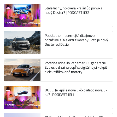
Stále lacný, no oveľa krajší! Čo ponúka
nový Duster? | PODCAST #32
Podstatne modernejší, dizajnovo
príťažlivejší a elektrifikovaný. Toto je nový
Duster od Dacie
Porsche odhalilo Panameru 3. generácie.
Evolúciu dizajnu dopĺňa digitálnejší kokpit
a elektrifikované motory
DUEL: Je lepšie nové E-čko alebo nová 5-
ka? | PODCAST #31