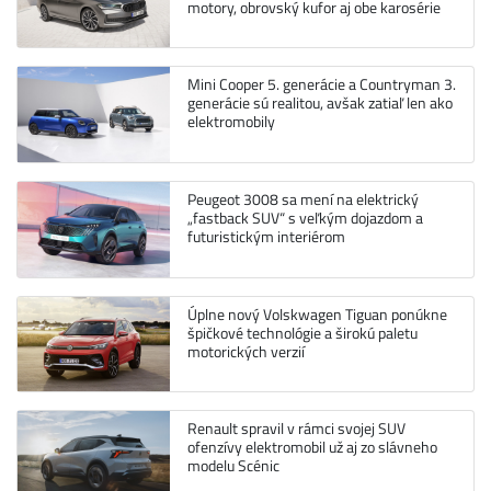
motory, obrovský kufor aj obe karosérie
Mini Cooper 5. generácie a Countryman 3.
generácie sú realitou, avšak zatiaľ len ako
elektromobily
Peugeot 3008 sa mení na elektrický
„fastback SUV“ s veľkým dojazdom a
futuristickým interiérom
Úplne nový Volskwagen Tiguan ponúkne
špičkové technológie a širokú paletu
motorických verzií
Renault spravil v rámci svojej SUV
ofenzívy elektromobil už aj zo slávneho
modelu Scénic