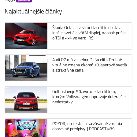
Najaktuálnejšie články
Škoda Octavia v rámci faceliftu dostala
lepšie svetlá a väčší displej, naopak prišla
o TDI a 4x4 vo verzii RS
Audi Q7 má za sebou 2. facelift. Drobné
vizuálne zmeny okoreňujú laserové svetlá
a atraktívna cena
Golf oslavuje 50. výročie faceliftom,
ktorým Volkswagen napravuje doterajšie
nedostatky
POZOR, na cestách sa zásadné zmenia
dopravné predpisy! | PODCAST #39