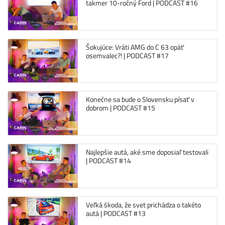
takmer 10-ročný Ford | PODCAST #16
Šokujúce: Vráti AMG do C 63 opäť
osemvalec?! | PODCAST #17
Konečne sa bude o Slovensku písať v
dobrom | PODCAST #15
Najlepšie autá, aké sme doposiaľ testovali
| PODCAST #14
Veľká škoda, že svet prichádza o takéto
autá | PODCAST #13