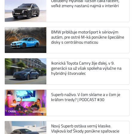
Obľúbený Hyundai Tucson čaká facelift,
veľké zmeny nastanú najmä v interiéri
BMW približuje motoršport k sériovým
autám, pre ostré M-ká ponúkne špeciálne
disky s centrálnou maticou
Ikonická Toyota Camry žije ďalej, v 9.
generácii sa už však spolieha výlučne na
hybridný štvorvalec
Superb naživo. V čom sklame a v čom je
kráľom triedy? | PODCAST #30
Nový Superb ostáva verný klasike.
Vlajková loď Škody ponúkne spaľovacie