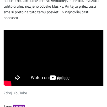
našom trhu aktuálne cenovo výhodnejšie prémiové vozidla
tohto druhu, než jeho odveké klasiky. Pri tejto príležitosti
sme si preto na túto tému posvietili v najnovšej časti
podcastu.
Zdroj: YouTube
Tagy:
podcast