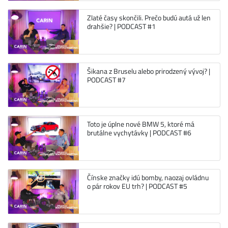
Zlaté časy skončili. Prečo budú autá už len
drahšie? | PODCAST #1
Šikana z Bruselu alebo prirodzený vývoj? |
PODCAST #7
Toto je úplne nové BMW 5, ktoré má
brutálne vychytávky | PODCAST #6
Čínske značky idú bomby, naozaj ovládnu
o pár rokov EU trh? | PODCAST #5