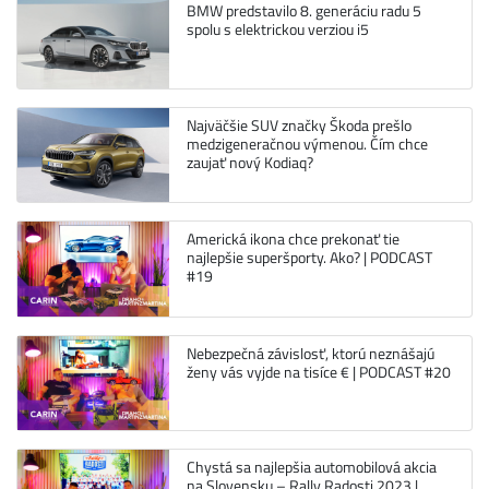
BMW predstavilo 8. generáciu radu 5
spolu s elektrickou verziou i5
Najväčšie SUV značky Škoda prešlo
medzigeneračnou výmenou. Čím chce
zaujať nový Kodiaq?
Americká ikona chce prekonať tie
najlepšie superšporty. Ako? | PODCAST
#19
Nebezpečná závislosť, ktorú neznášajú
ženy vás vyjde na tisíce € | PODCAST #20
Chystá sa najlepšia automobilová akcia
na Slovensku – Rally Radosti 2023 |