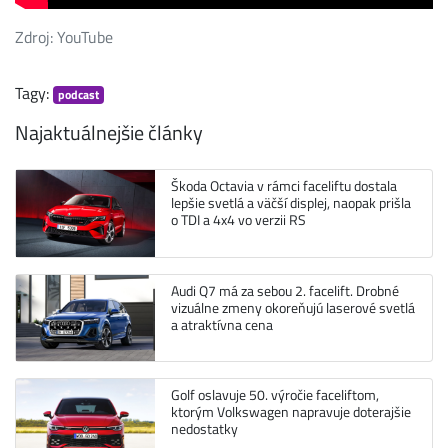
Zdroj: YouTube
Tagy:
podcast
Najaktuálnejšie články
Škoda Octavia v rámci faceliftu dostala
lepšie svetlá a väčší displej, naopak prišla
o TDI a 4x4 vo verzii RS
Audi Q7 má za sebou 2. facelift. Drobné
vizuálne zmeny okoreňujú laserové svetlá
a atraktívna cena
Golf oslavuje 50. výročie faceliftom,
ktorým Volkswagen napravuje doterajšie
nedostatky