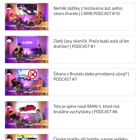
Nemilé zážitky z testovania áut, jedno
skoro zhorelo | CARIN PODCAST #10
Zlaté časy skončili. Prečo budú autá už len
drahšie? | PODCAST #1
Šikana z Bruselu alebo prirodzený vývoj? |
PODCAST #7
Toto je úplne nové BMW 5, ktoré má
brutálne vychytávky | PODCAST #6
Čínske značky idú bomby, naozaj ovládnu