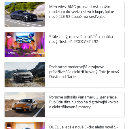
Mercedes-AMG prekvapil vstupným
modelom do sveta ostrých kupé, úplne
nové CLE 53 Coupé má šesťvalec
Stále lacný, no oveľa krajší! Čo ponúka
nový Duster? | PODCAST #32
Podstatne modernejší, dizajnovo
príťažlivejší a elektrifikovaný. Toto je nový
Duster od Dacie
Porsche odhalilo Panameru 3. generácie.
Evolúciu dizajnu dopĺňa digitálnejší kokpit
a elektrifikované motory
DUEL: Je lepšie nové E-čko alebo nová 5-