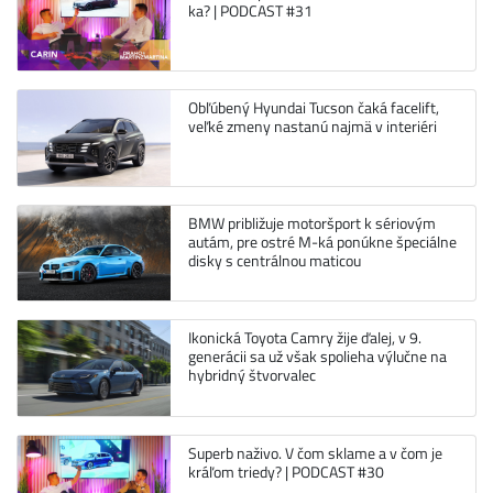
ka? | PODCAST #31
Obľúbený Hyundai Tucson čaká facelift,
veľké zmeny nastanú najmä v interiéri
BMW približuje motoršport k sériovým
autám, pre ostré M-ká ponúkne špeciálne
disky s centrálnou maticou
Ikonická Toyota Camry žije ďalej, v 9.
generácii sa už však spolieha výlučne na
hybridný štvorvalec
Superb naživo. V čom sklame a v čom je
kráľom triedy? | PODCAST #30