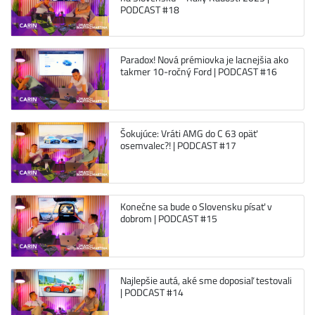
PODCAST #18
Paradox! Nová prémiovka je lacnejšia ako
takmer 10-ročný Ford | PODCAST #16
Šokujúce: Vráti AMG do C 63 opäť
osemvalec?! | PODCAST #17
Konečne sa bude o Slovensku písať v
dobrom | PODCAST #15
Najlepšie autá, aké sme doposiaľ testovali
| PODCAST #14