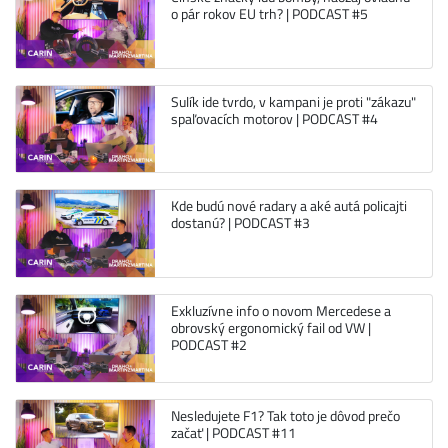
o pár rokov EU trh? | PODCAST #5
Sulík ide tvrdo, v kampani je proti "zákazu"
spaľovacích motorov | PODCAST #4
Kde budú nové radary a aké autá policajti
dostanú? | PODCAST #3
Exkluzívne info o novom Mercedese a
obrovský ergonomický fail od VW |
PODCAST #2
Nesledujete F1? Tak toto je dôvod prečo
začať | PODCAST #11