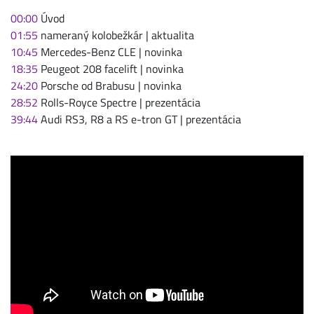
00:00
Úvod
01:55
nameraný kolobežkár | aktualita
10:45
Mercedes-Benz CLE | novinka
18:35
Peugeot 208 facelift | novinka
24:20
Porsche od Brabusu | novinka
28:52
Rolls-Royce Spectre | prezentácia
39:44
Audi RS3, R8 a RS e-tron GT | prezentácia