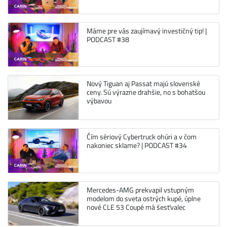
Máme pre vás zaujímavý investičný tip! |
PODCAST #38
Nový Tiguan aj Passat majú slovenské
ceny. Sú výrazne drahšie, no s bohatšou
výbavou
Čím sériový Cybertruck ohúri a v čom
nakoniec sklame? | PODCAST #34
Mercedes-AMG prekvapil vstupným
modelom do sveta ostrých kupé, úplne
nové CLE 53 Coupé má šesťvalec