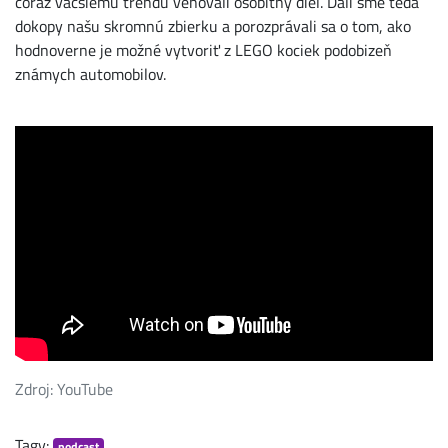
čoraz väčšiemu trendu venovali osobitný diel. Dali sme teda
dokopy našu skromnú zbierku a porozprávali sa o tom, ako
hodnoverne je možné vytvoriť z LEGO kociek podobizeň
známych automobilov.
Zdroj: YouTube
Tagy:
podcast