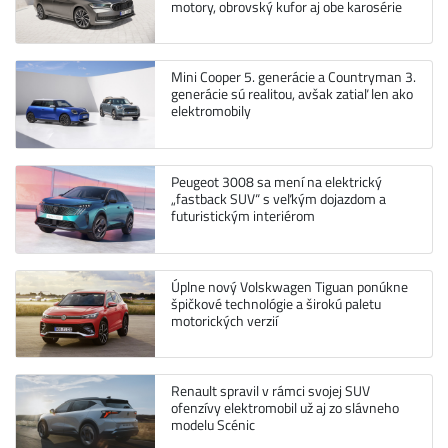
motory, obrovský kufor aj obe karosérie
Mini Cooper 5. generácie a Countryman 3.
generácie sú realitou, avšak zatiaľ len ako
elektromobily
Peugeot 3008 sa mení na elektrický
„fastback SUV“ s veľkým dojazdom a
futuristickým interiérom
Úplne nový Volskwagen Tiguan ponúkne
špičkové technológie a širokú paletu
motorických verzií
Renault spravil v rámci svojej SUV
ofenzívy elektromobil už aj zo slávneho
modelu Scénic