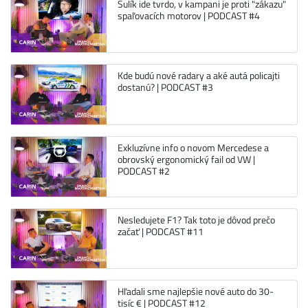
Sulík ide tvrdo, v kampani je proti "zákazu"
spaľovacích motorov | PODCAST #4
Kde budú nové radary a aké autá policajti
dostanú? | PODCAST #3
Exkluzívne info o novom Mercedese a
obrovský ergonomický fail od VW |
PODCAST #2
Nesledujete F1? Tak toto je dôvod prečo
začať | PODCAST #11
Hľadali sme najlepšie nové auto do 30-
tisíc € | PODCAST #12