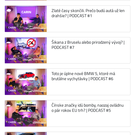
Zlaté časy skončili. Prečo budú autá už len
drahšie? | PODCAST #1
Šikana z Bruselu alebo prirodzený vývoj? |
PODCAST #7
Toto je úplne nové BMW 5, ktoré má
brutálne vychytávky | PODCAST #6
Čínske značky idú bomby, naozaj ovládnu
o pár rokov EU trh? | PODCAST #5