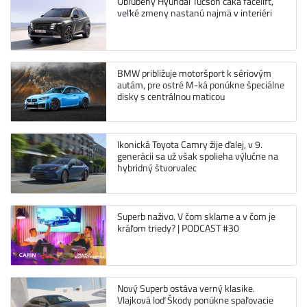
Obľúbený Hyundai Tucson čaká facelift,
veľké zmeny nastanú najmä v interiéri
BMW približuje motoršport k sériovým
autám, pre ostré M-ká ponúkne špeciálne
disky s centrálnou maticou
Ikonická Toyota Camry žije ďalej, v 9.
generácii sa už však spolieha výlučne na
hybridný štvorvalec
Superb naživo. V čom sklame a v čom je
kráľom triedy? | PODCAST #30
Nový Superb ostáva verný klasike.
Vlajková loď Škody ponúkne spaľovacie