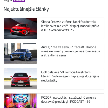
Najaktuálnejšie články
Škoda Octavia v rámci faceliftu dostala
lepšie svetlá a väčší displej, naopak prišla
o TDI a 4x4 vo verzii RS
Audi Q7 má za sebou 2. facelift. Drobné
vizuálne zmeny okoreňujú laserové svetlá
a atraktívna cena
Golf oslavuje 50. výročie faceliftom,
ktorým Volkswagen napravuje doterajšie
nedostatky
POZOR, na cestách sa zásadné zmenia
dopravné predpisy! | PODCAST #39