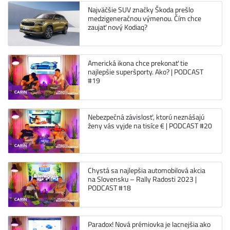
Najväčšie SUV značky Škoda prešlo
medzigeneračnou výmenou. Čím chce
zaujať nový Kodiaq?
Americká ikona chce prekonať tie
najlepšie superšporty. Ako? | PODCAST
#19
Nebezpečná závislosť, ktorú neznášajú
ženy vás vyjde na tisíce € | PODCAST #20
Chystá sa najlepšia automobilová akcia
na Slovensku – Rally Radosti 2023 |
PODCAST #18
Paradox! Nová prémiovka je lacnejšia ako