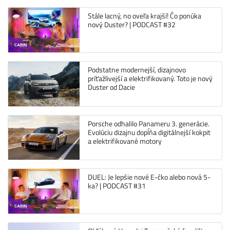
Stále lacný, no oveľa krajší! Čo ponúka
nový Duster? | PODCAST #32
Podstatne modernejší, dizajnovo
príťažlivejší a elektrifikovaný. Toto je nový
Duster od Dacie
Porsche odhalilo Panameru 3. generácie.
Evolúciu dizajnu dopĺňa digitálnejší kokpit
a elektrifikované motory
DUEL: Je lepšie nové E-čko alebo nová 5-
ka? | PODCAST #31