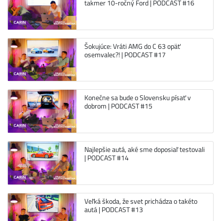
takmer 10-ročný Ford | PODCAST #16
Šokujúce: Vráti AMG do C 63 opäť
osemvalec?! | PODCAST #17
Konečne sa bude o Slovensku písať v
dobrom | PODCAST #15
Najlepšie autá, aké sme doposiaľ testovali
| PODCAST #14
Veľká škoda, že svet prichádza o takéto
autá | PODCAST #13